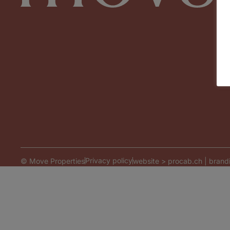
Privacy policy
© Move Properties
website >
procab.ch
| brand