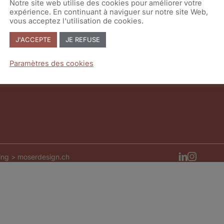
Notre site web utilise des cookies pour améliorer votre
expérience. En continuant à naviguer sur notre site Web,
Tel.
022 839 09 00
vous acceptez l'utilisation de cookies.
J'ACCEPTE
JE REFUSE
ok
Paramètres des cookies
ing >
moserdesign.ch