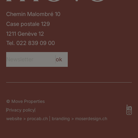
Chemin Malombré 10
Case postale 129
1211 Genève 12
Tel.
022 839 09 00
ok
© Move Properties
Privacy policy
website >
procab.ch
| branding >
moserdesign.ch