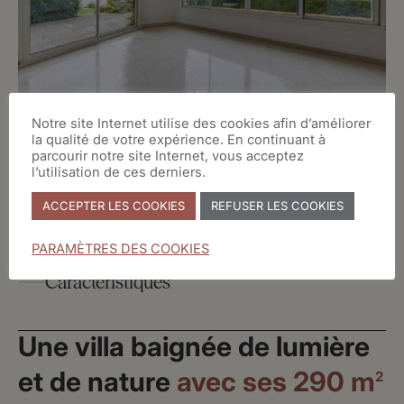
Notre site Internet utilise des cookies afin d’améliorer
la qualité de votre expérience. En continuant à
parcourir notre site Internet, vous acceptez
Un havre de paix confidentiel
l’utilisation de ces derniers.
à deux pas du lac
ACCEPTER LES COOKIES
REFUSER LES COOKIES
PARAMÈTRES DES COOKIES
Caractéristiques
Une villa baignée de lumière
2
Surface : 290 m
et de nature
avec ses 290 m
Nombre de chambres : 4
2
Nombre de salle(s) de bains : 2